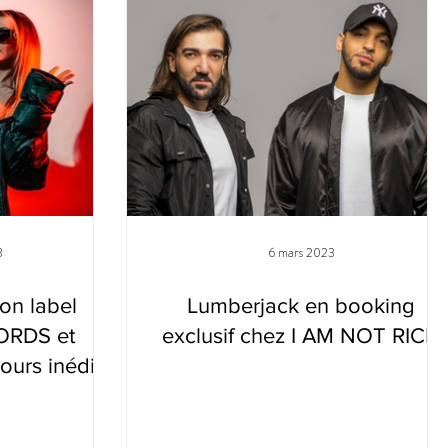
3
6 mars 2023
on label
Lumberjack en booking
ORDS et
exclusif chez I AM NOT RICH
ours inédit
AM NOT RICH